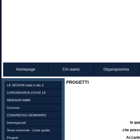
Homepage
Chi siamo
Organigramma
PROGETTI
LE SEZIONI dalla A alla Z
CORONAVIRUS-COVID 19
WEBINAR AMMI
Concorsi
CONGRESSO-SEMINARIO
In que
Interregionali
che posson
Tema nazionale - Linee guida
Accanto
Progetti