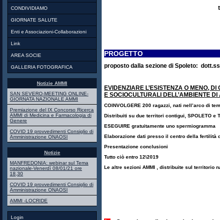
CONDIVIDIAMO
GIORNATE SALUTE
Enti e Associazioni-Collaborazioni
Link
PROGETTO
AREA SOCIE
proposto dalla sezione di Spoleto: dott.s
GALLERIA FOTOGRAFICA
Notizie AMMI
EVIDENZIARE L’ESISTENZA O MENO, DI
SAN SEVERO-MEETING ONLINE-
E SOCIOCULTURALI DELL’AMBIENTE D
GIORNATA NAZIONALE AMMI
COINVOLGERE 200 ragazzi, nati nell’arco di te
Premiazione del IX Concorso Ricerca
AMMI di Medicina e Farmacologia di
Distribuiti su due territori contigui, SPOLETO e
Genere
ESEGUIRE gratuitamente uno spermiogramma
COVID 19 provvedimenti Consiglio di
Elaborazione dati presso il centro della fertilità 
Amministrazione ONAOSI
Presentazione conclusioni
Notizie
Tutto ciò entro 12\2019
MANFREDONIA: webinar sul Tema
Le altre sezioni AMMI , distribuite sul territorio 
nazionale-Venerdì 08/01/21 ore
18,30
COVID 19 provvedimenti Consiglio di
Amministrazione ONAOSI
AMMI -LOCRIDE
Login