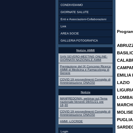
CONDIVIDIAMO
GIORNATE SALUTE
Enti e Associazioni-Collaborazioni
Link
Pr
ogram
AREA SOCIE
GALLERIA FOTOGRAFICA
ABR
Notizie AMMI
BASIL
SAN SEVERO-MEETING ONLINE-
CALAB
GIORNATA NAZIONALE AMMI
Premiazione del IX Concorso Ricerca
CAMPA
AMMI di Medicina e Farmacologia di
Genere
EMIL
COVID 19 provvedimenti Consiglio di
LAZ
Amministrazione ONAOSI
LIGUR
Notizie
LOMBA
MANFREDONIA: webinar sul Tema
nazionale-Venerdì 08/01/21 ore
MAR
18,30
MOL
COVID 19 provvedimenti Consiglio di
Amministrazione ONAOSI
PUGL
AMMI -LOCRIDE
SARD
Login