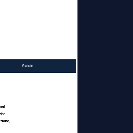
Statuto
oni
iche
azione,