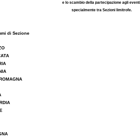
e lo scambio della partecipazione agli eventi
specialmente tra Sezioni limitrofe.
mi di Sezion
e
UZZO
ICATA
RIA
NIA
IA ROMAGNA
IO
IA
RDIA
CHE
ISE
IA
EGNA